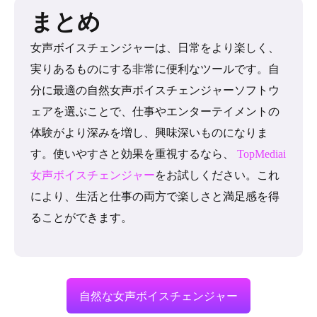
まとめ
女声ボイスチェンジャーは、日常をより楽しく、
実りあるものにする非常に便利なツールです。自
分に最適の自然女声ボイスチェンジャーソフトウ
ェアを選ぶことで、仕事やエンターテイメントの
体験がより深みを増し、興味深いものになりま
す。使いやすさと効果を重視するなら、
TopMediai
女声ボイスチェンジャー
をお試しください。これ
により、生活と仕事の両方で楽しさと満足感を得
ることができます。
自然な女声ボイスチェンジャー