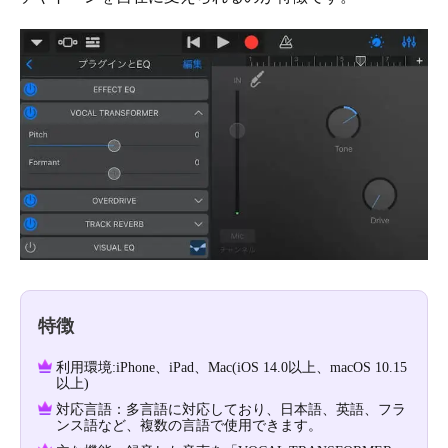
特徴
利用環境:iPhone、iPad、Mac(iOS 14.0以上、macOS 10.15
以上)
対応言語：多言語に対応しており、日本語、英語、フラ
ンス語など、複数の言語で使用できます。