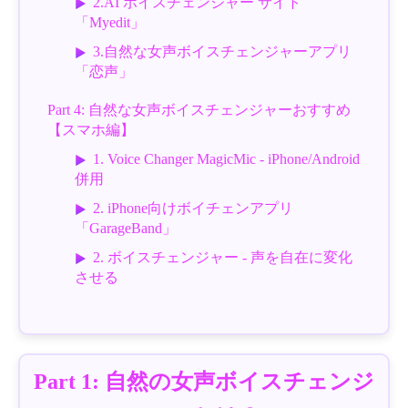
2.AI ボイスチェンジャー サイト
「Myedit」
3.自然な女声ボイスチェンジャーアプリ
「恋声」
Part 4: 自然な女声ボイスチェンジャーおすすめ
【スマホ編】
1. Voice Changer MagicMic - iPhone/Android
併用
2. iPhone向けボイチェンアプリ
「GarageBand」
2. ボイスチェンジャー - 声を自在に変化
させる
Part 1: 自然の女声ボイスチェンジ