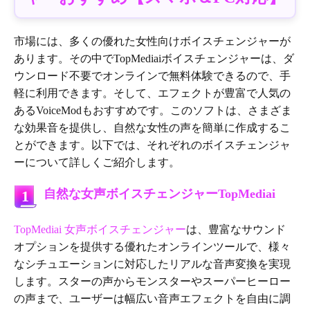
市場には、多くの優れた女性向けボイスチェンジャーが
あります。その中でTopMediaiボイスチェンジャーは、ダ
ウンロード不要でオンラインで無料体験できるので、手
軽に利用できます。そして、エフェクトが豊富で人気の
あるVoiceModもおすすめです。このソフトは、さまざま
な効果音を提供し、自然な女性の声を簡単に作成するこ
とができます。以下では、それぞれのボイスチェンジャ
ーについて詳しくご紹介します。
自然な女声ボイスチェンジャーTopMediai
1
TopMediai 女声ボイスチェンジャー
は、豊富なサウンド
オプションを提供する優れたオンラインツールで、様々
なシチュエーションに対応したリアルな音声変換を実現
します。スターの声からモンスターやスーパーヒーロー
の声まで、ユーザーは幅広い音声エフェクトを自由に調