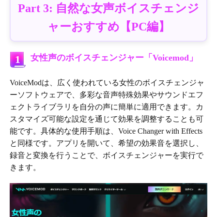
Part 3: 自然な女声ボイスチェンジ
ャーおすすめ【PC編】
女性声のボイスチェンジャー「Voicemod」
1
VoiceModは、広く使われている女性のボイスチェンジャ
ーソフトウェアで、多彩な音声特殊効果やサウンドエフ
ェクトライブラリを自分の声に簡単に適用できます。カ
スタマイズ可能な設定を通じて効果を調整することも可
能です。具体的な使用手順は、Voice Changer with Effects
と同様です。アプリを開いて、希望の効果音を選択し、
録音と変換を行うことで、ボイスチェンジャーを実行で
きます。