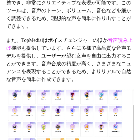
整でき、非常にクリエイティブな表現が可能です。この
ツールは、音声のトーン、ボリューム、音色などを細か
く調整できるため、理想的な声を簡単に作り出すことが
できます。
また、TopMediaiはボイスチェンジャーのほか
音声読み上
げ
機能も提供しています。さらに多様で高品質な音声モ
デルを提供し、ユーザーが望む女声を自由に出力するこ
とができます。音声合成の精度が高く、さまざまなニュ
アンスを表現することができるため、よりリアルで自然
な音声を簡単に作成できます。