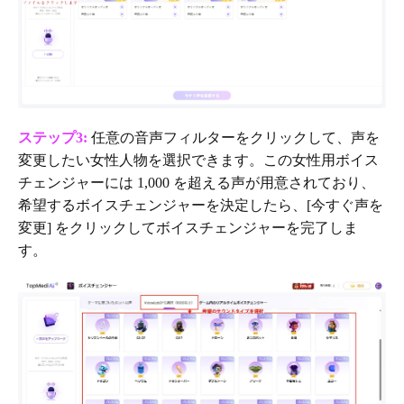
ステップ3:
任意の音声フィルターをクリックして、声を
変更したい女性人物を選択できます。この女性用ボイス
チェンジャーには 1,000 を超える声が用意されており、
希望するボイスチェンジャーを決定したら、[今すぐ声を
変更] をクリックしてボイスチェンジャーを完了しま
す。