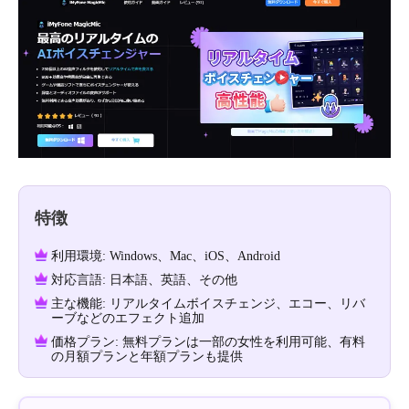
特徴
利用環境: Windows、Mac、iOS、Android
対応言語: 日本語、英語、その他
主な機能: リアルタイムボイスチェンジ、エコー、リバ
ーブなどのエフェクト追加
価格プラン: 無料プランは一部の女性を利用可能、有料
の月額プランと年額プランも提供