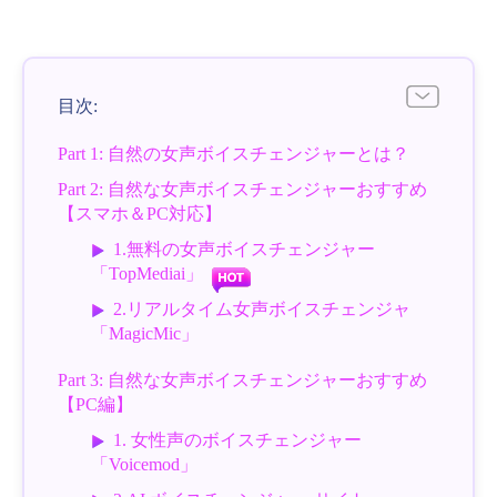
目次:
Part 1: 自然の女声ボイスチェンジャーとは？
Part 2: 自然な女声ボイスチェンジャーおすすめ
【スマホ＆PC対応】
1.無料の女声ボイスチェンジャー
「TopMediai」
2.リアルタイム女声ボイスチェンジャ
「MagicMic」
Part 3: 自然な女声ボイスチェンジャーおすすめ
【PC編】
1. 女性声のボイスチェンジャー
「Voicemod」