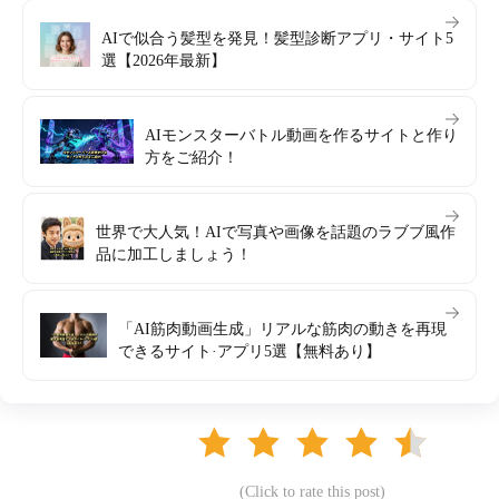
AIで似合う髪型を発見！髪型診断アプリ・サイト5
選【2026年最新】
AIモンスターバトル動画を作るサイトと作り
方をご紹介！
世界で大人気！AIで写真や画像を話題のラブブ風作
品に加工しましょう！
「AI筋肉動画生成」リアルな筋肉の動きを再現
できるサイト·アプリ5選【無料あり】
(Click to rate this post)