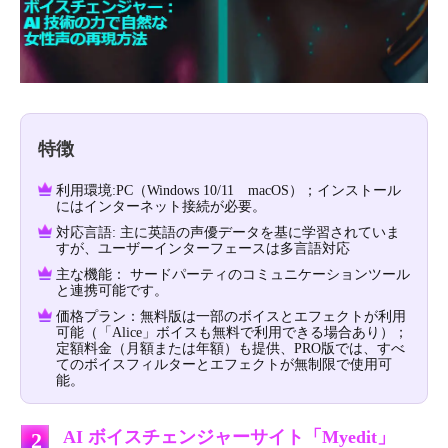
特徴
利用環境:PC（Windows 10/11 macOS）；インストール
にはインターネット接続が必要。
対応言語: 主に英語の声優データを基に学習されていま
すが、ユーザーインターフェースは多言語対応
主な機能： サードパーティのコミュニケーションツール
と連携可能です。
価格プラン：無料版は一部のボイスとエフェクトが利用
可能（「Alice」ボイスも無料で利用できる場合あり）；
定額料金（月額または年額）も提供、PRO版では、すべ
てのボイスフィルターとエフェクトが無制限で使用可
能。
AI ボイスチェンジャーサイト「Myedit」
2