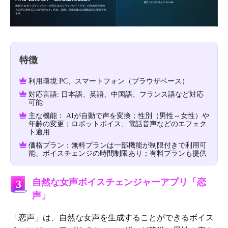
特徴
利用環境:PC、スマートフォン（ブラウザベース）
対応言語: 日本語、英語、中国語、フランス語など対応
可能
主な機能： AIが自動で声を変換；性別（男性⇔女性）や
年齢の変更；ロボットボイス、電話音声などのエフェク
ト適用
価格プラン：無料プランは一部機能が制限付きで利用可
能、ボイスチェンジの時間制限あり；有料プランも提供
自然な女声ボイスチェンジャーアプリ「恋
3
声」
「恋声」は、自然な女声を生成することができるボイス