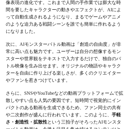
像表現の進化です。これまで人間の手作業では膨大な時
間を要したキャラクターの動きやエフェクトが、AIによ
って自動生成されるようになり、まるでゲームやアニメ
のような迫力ある戦闘シーンを誰でも簡単に作れるよう
になりました。
次に、AIモンスターバトル動画は「創造の自由度」が非
常に高い点も魅力です。ユーザーは自分の想像するモン
スターや世界観をテキストで入力するだけで、独自のバ
トル映像を生み出せます。オリジナルの物語やキャラク
ターを自由に作り上げる楽しさが、多くのクリエイター
やファンを惹きつけています。
さらに、SNSやYouTubeなどの動画プラットフォームで拡
散しやすい点も人気の要因です。短時間で視覚的にイン
パクトのある動画を生成できるため、ファン同士の共有
や二次創作が盛んに行われています。このように、
手軽
さ・創造性・拡散性
という三拍子がそろったAIモンスタ