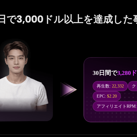
0日で3,000ドル以上を達成した
30日間で
3,280
再生数:
22,332
ク
EPC:
$2.20
アフィリエイトRPM