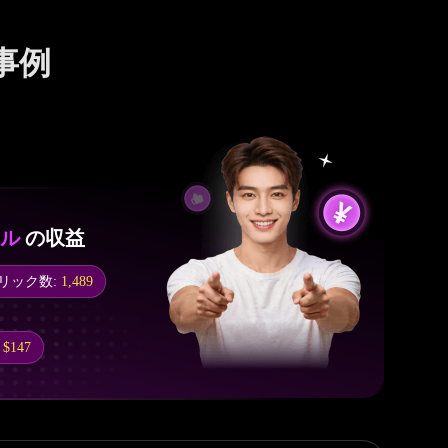
事例
ドル
の収益
リック数:
1,489
:
$147