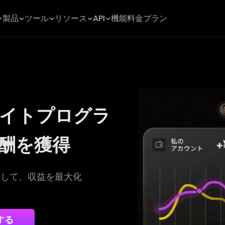
製品
ツール
リソース
API
機能
料金プラン
リエイトプログラ
報酬を獲得
介して、収益を最大化
する