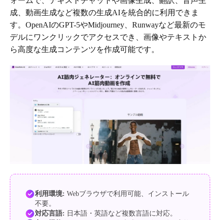
ォームで、テキストチャットや画像生成、翻訳、音声生
成、動画生成など複数の生成AIを統合的に利用できま
す。OpenAIのGPT-5やMidjourney、Runwayなど最新のモ
デルにワンクリックでアクセスでき、画像やテキストか
ら高度な生成コンテンツを作成可能です。
利用環境:
Webブラウザで利用可能、インストール
不要。
対応言語:
日本語・英語など複数言語に対応。