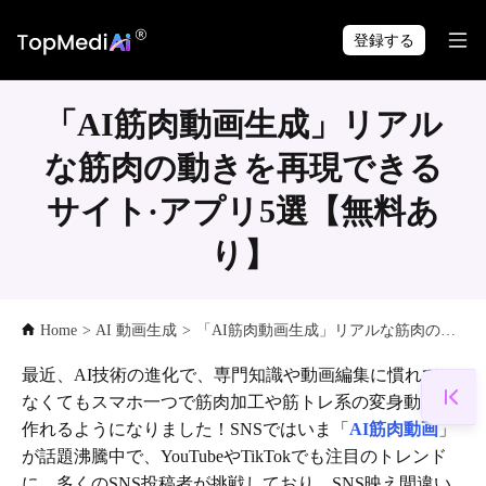
TopMediai アプリで
ダウンロード
いつでも・どこでも制作できます。
登録する
「AI筋肉動画生成」リアル
な筋肉の動きを再現できる
サイト·アプリ5選【無料あ
り】
Home
>
AI 動画生成
>
「AI筋肉動画生成」リアルな筋肉の動きを再現できるサイト·アプリ5選【無料あり】
最近、AI技術の進化で、専門知識や動画編集に慣れてい
なくてもスマホ一つで筋肉加工や筋トレ系の変身動画が
作れるようになりました！SNSではいま「
AI筋肉動画
」
が話題沸騰中で、YouTubeやTikTokでも注目のトレンド
に。多くのSNS投稿者が挑戦しており、SNS映え間違い