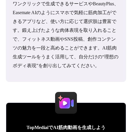
ワンクリックで生成できるサービスやBeautyPlus、
Easemate AIのようにスマホで気軽に筋肉加工がで
きるアプリなど、使い方に応じて選択肢は豊富で
す。鍛え上げたような肉体表現を取り入れること
で、フィットネス動画やSNS投稿、創作コンテン
ツの魅力を一段と高めることができます。AI筋肉
生成ツールをうまく活用して、自分だけの“理想の
ボディ表現”を創り出してみてください。
TopMediaiでAI筋肉動画を生成しよう