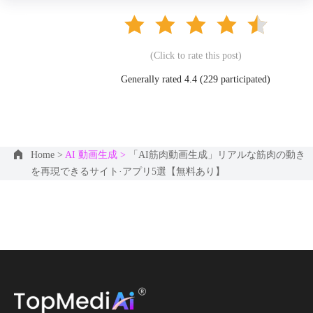
(Click to rate this post)
Generally rated 4.4 (
229
participated)
Home >
AI 動画生成 >
「AI筋肉動画生成」リアルな筋肉の動き
を再現できるサイト·アプリ5選【無料あり】