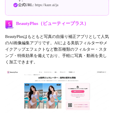
公式URL:
https://kaze.ai/ja
BeautyPlus（ビューティープラス）
5
BeautyPlusはもともと写真の自撮り補正アプリとして人気
のAI画像編集アプリです。AIによる美肌フィルターやメ
イクアップエフェクトなど数百種類のフィルター・スタ
ンプ・特殊効果を備えており、手軽に写真・動画を美し
く加工できます。