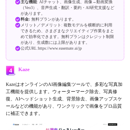
主な機能
: AIチャット、画像生成、画像→動画変換
（Veo3）、音声生成・翻訳・要約・AI研究支援など
があります。
料金:
無料プランがあります。
メリット／デメリット: 複数モデルを横断的に利用
できるため、さまざまなクリエイティブ作業をまと
めて効率化できます。無料プランはクレジット制限
があり、生成数には上限があります。
公式URL:https://www.easemate.ai/jp
Kaze
4
KazeはオンラインのAI画像編集ツールで、多彩な写真加
工機能を提供します。ウォーターマーク除去、写真修
復、AIヘッドショット生成、背景除去、画像アップスケ
ールなどの機能があり、ワンクリックで画像をプロ品質
に補正できます。