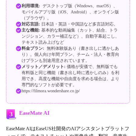
利用環境:
デスクトップ版（Windows、macOS）、
モバイルアプリ版（iOS、Android）、オンライン版
（ブラウザ）。
対応言語:
日本語・英語・中国語など多言語対応。
主な機能:
基本的な動画編集（カット、結合、トラ
ンジション、カラー補正など）、自動字幕起こし、
テキスト読み上げなど
料金プラン:
無料体験版あり（書き出しに透かしあ
り）。個人向け年間プラン、チーム・法人・教育向
けプランも別途用意されています。
メリット／デメリット:
価格が安価で、無料版でも
有料版と同じ機能（書き出し時に透かしのみ）を利
用でき、高度な機能や自由度を求める場合は、より
専門的なソフトが必要です。
https://filmora.wondershare.co.jp/
EaseMate AI
3
EaseMate AIはEaseUS社開発のAIアシスタントプラットフ