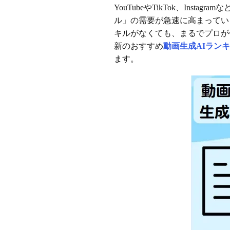
YouTubeやTikTok、In
ル」の需要が急速に高まってい
キルがなくても、まるでプロが
新のおすすめ
動画生成AIラン
ます。