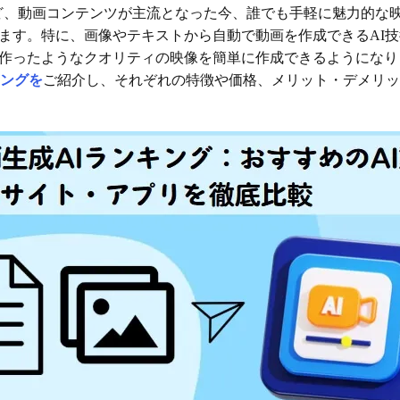
stagramなど、動画コンテンツが主流となった今、誰でも手軽に魅力的
ます。特に、画像やテキストから自動で動画を作成できるAI
作ったようなクオリティの映像を簡単に作成できるようになりま
キングを
ご紹介し、それぞれの特徴や価格、メリット・デメリッ