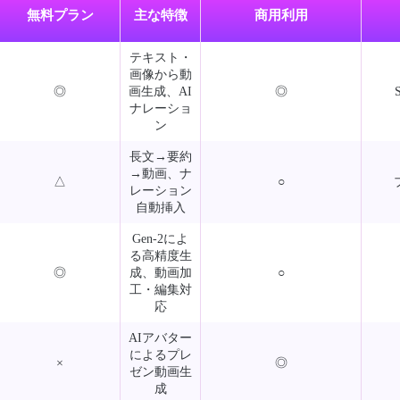
無料プラン
主な特徴
商用利用
テキスト・
画像から動
◎
画生成、AI
◎
ナレーショ
ン
長文→要約
→動画、ナ
△
○
レーション
自動挿入
Gen-2によ
る高精度生
◎
成、動画加
○
工・編集対
応
AIアバター
によるプレ
×
◎
ゼン動画生
成