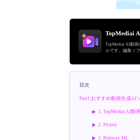
TopMedi
TopMediai
ルです。編集ソ
目次
Part1:おすすめ動画生成AI
1. TopMediai AI
2. Pictory
3. Runway ML