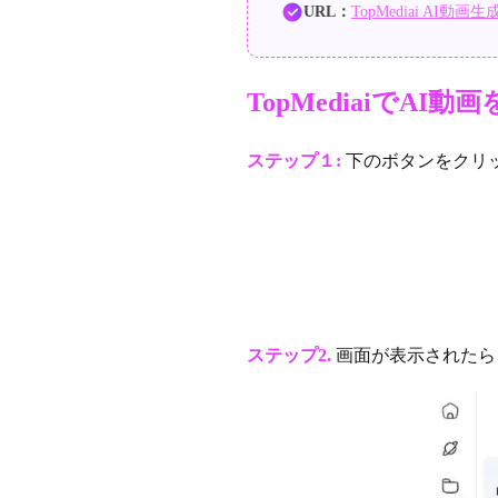
URL：
TopMediai AI動
TopMediaiでA
ステップ１:
下のボタンをクリック
ステップ2.
画面が表示されたら