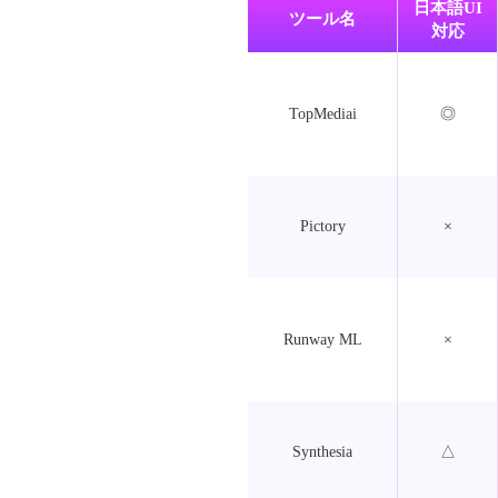
日本語UI
ツール名
対応
TopMediai
◎
Pictory
×
Runway ML
×
Synthesia
△