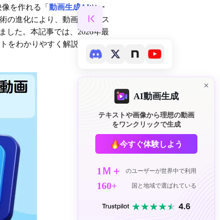
な映像を作れる「
動画生成AI
ツー
技術の進化により、動画編集のス
した。本記事では、2026年最
トをわかりやすく解説していき
AI動画生成
テキストや画像から理想の動画
をワンクリックで生成
今すぐ体験しよう
1Ｍ＋
のユーザーが世界中で利用
160+
国と地域で選ばれている