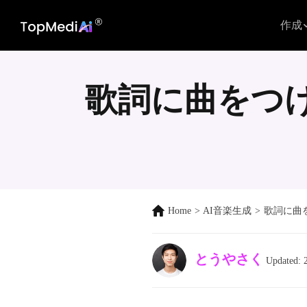
作成
歌詞に曲をつけ
Home
>
AI音楽生成
>
歌詞に曲
とうやさく
Updated