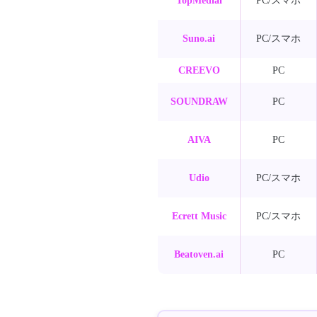
TopMediai
PC/スマホ
Suno.ai
PC/スマホ
CREEVO
PC
SOUNDRAW
PC
AIVA
PC
Udio
PC/スマホ
Ecrett Music
PC/スマホ
Beatoven.ai
PC