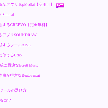
AIアプリTopMediai【商用可】
uno.ai
対応するCREEVO【完全無料】
るアプリSOUNDRAW
成するツールAIVA
に使えるUdio
に最適なEcrett Music
が得意なBeatoven.ai
ツールの選び方
るコツ