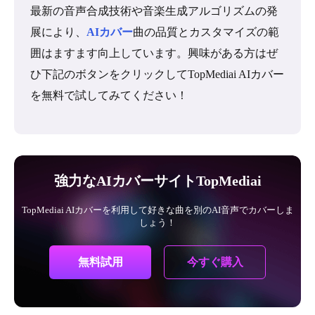
最新の音声合成技術や音楽生成アルゴリズムの発
展により、
AIカバー
曲の品質とカスタマイズの範
囲はますます向上しています。興味がある方はぜ
ひ下記のボタンをクリックしてTopMediai AIカバー
を無料で試してみてください！
強力なAIカバーサイトTopMediai
TopMediai AIカバーを利用して好きな曲を別のAI音声でカバーしま
しょう！
今すぐ購入
無料試用