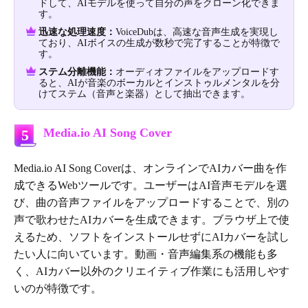
ドして、AIモデルを使って自分の声をクローン化できま
す。
迅速な処理速度：
VoiceDubは、高速な音声生成を実現し
ており、AIボイスの生成が数秒で完了することが特徴で
す。
ステム分離機能：
オーディオファイルをアップロードす
ると、AIが音楽のボーカルとインストゥルメンタルを分
けてステム（音声と楽器）として抽出できます。
Media.io AI Song Cover
5
Media.io AI Song Coverは、オンラインでAIカバー曲を作
成できるWebツールです。ユーザーはAI音声モデルを選
び、曲の音声ファイルをアップロードすることで、別の
声で歌わせたAIカバーを生成できます。ブラウザ上で使
えるため、ソフトをインストールせずにAIカバーを試し
たい人に向いています。動画・音声編集系の機能も多
く、AIカバー以外のクリエイティブ作業にも活用しやす
いのが特徴です。