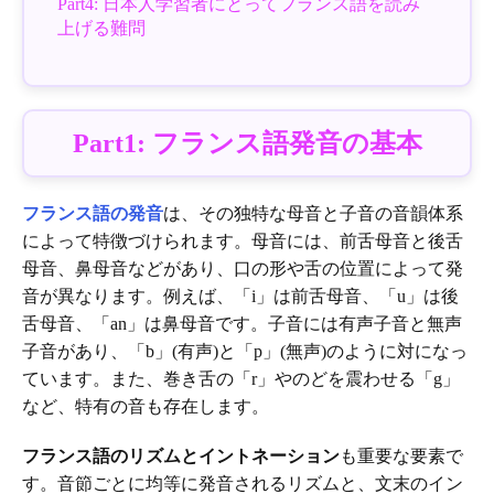
Part4: 日本人学習者にとってフランス語を読み
上げる難問
Part1: フランス語発音の基本
フランス語の発音
は、その独特な母音と子音の音韻体系
によって特徴づけられます。母音には、前舌母音と後舌
母音、鼻母音などがあり、口の形や舌の位置によって発
音が異なります。例えば、「i」は前舌母音、「u」は後
舌母音、「an」は鼻母音です。子音には有声子音と無声
子音があり、「b」(有声)と「p」(無声)のように対になっ
ています。また、巻き舌の「r」やのどを震わせる「g」
など、特有の音も存在します。
フランス語のリズムとイントネーション
も重要な要素で
す。音節ごとに均等に発音されるリズムと、文末のイン