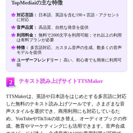
TopMediaiの主な特徴
対応言語：
日本語、英語を含む190＋言語・アクセント
に対応
音声品質：
高品質、自然な発音を提供
利用料金：
無料で2000文字を利用可能；それ以上の利用
は有料プランが必要
特徴：
多言語対応、カスタム音声の生成、数多くの音声
モデルを提供
ユーザーフレンドリー：
高い、初心者でも簡単に利用可
能
テキスト読み上げサイトTTSMaker
2
TTSMakerは、英語や日本語をはじめとする多言語に対応
した無料のテキスト読み上げツールです。さまざまな音
声スタイルを選択でき、商用利用にも対応しているた
め、YouTubeやTikTokの吹き替え、オーディオブックの作
成、教育やマーケティングにも活用できます。音声合成