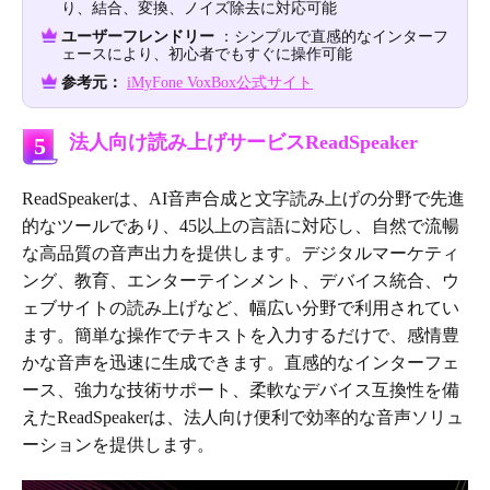
り、結合、変換、ノイズ除去に対応可能
ユーザーフレンドリー
：シンプルで直感的なインターフ
ェースにより、初心者でもすぐに操作可能
参考元：
iMyFone VoxBox公式サイト
法人向け読み上げサービスReadSpeaker
5
ReadSpeakerは、AI音声合成と文字読み上げの分野で先進
的なツールであり、45以上の言語に対応し、自然で流暢
な高品質の音声出力を提供します。デジタルマーケティ
ング、教育、エンターテインメント、デバイス統合、ウ
ェブサイトの読み上げなど、幅広い分野で利用されてい
ます。簡単な操作でテキストを入力するだけで、感情豊
かな音声を迅速に生成できます。直感的なインターフェ
ース、強力な技術サポート、柔軟なデバイス互換性を備
えたReadSpeakerは、法人向け便利で効率的な音声ソリュ
ーションを提供します。