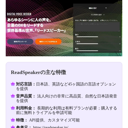
ReadSpeakerの主な特徴
対応言語：
日本語、英語など45ヶ国語の言語オプション
を提供
音声品質：
法人向けの非常に高品質、自然な日本語発音
を提供
利用料金：
長期的な利用は有料プランが必要；購入する
前に無料トライアルを申請可能
特徴：
API提供、カスタマイズ可能
参考元：
https://readspeaker.jp/