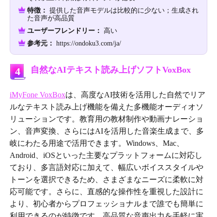
特徴：
提供した音声モデルは比較的に少ない；生成され
た音声が高品質
ユーザーフレンドリー：
高い
参考元：
https://ondoku3.com/ja/
自然なAIテキスト読み上げソフトVoxBox
4
iMyFone VoxBox
は、高度なAI技術を活用した自然でリア
ルなテキスト読み上げ機能を備えた多機能オーディオソ
リューションです。教育用の教材制作や動画ナレーショ
ン、音声変換、さらにはAIを活用した音楽生成まで、多
岐にわたる用途で活用できます。Windows、Mac、
Android、iOSといった主要なプラットフォームに対応し
ており、多言語対応に加えて、幅広いボイススタイルや
トーンを選択できるため、さまざまなニーズに柔軟に対
応可能です。さらに、直感的な操作性を重視した設計に
より、初心者からプロフェッショナルまで誰でも簡単に
利用できるのが特徴です。高品質な音声出力を手軽に実