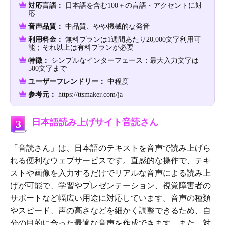
対応言語：
日本語を含む100＋の言語・アクセントに対
応
音声品質：
中品質、やや機械的な発音
利用料金：
無料プランは1週間あたり20,000文字利用可
能；それ以上は有料プランが必要
特徴：
シンプルなインターフェース；最大入力文字は
500文字まで
ユーザーフレンドリー：
中程度
参考元：
https://ttsmaker.com/ja
日本語読み上げサイト音読さん
3
「音読さん」は、日本語のテキストを音声で読み上げら
れる便利なウェブサービスです。直感的な操作で、テキ
ストや画像を入力するだけでリアルな音声による読み上
げが可能で、学習やプレゼンテーション、視覚障害者の
サポートなど幅広い用途に対応しています。音声の種類
やスピード、声の高さなどを細かく調整できるため、自
分の目的に合った最適な音声を作成できます。また、対