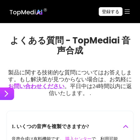
TopMediai アプリで
ダウンロード
いつでも・どこでも制作できます。
登録する
よくある質問 - TopMediai 音
声合成
製品に関する技術的な質問についてはお答えしま
す。もし解決策が見つからない場合は、お気軽に
お問い合わせください
。平日中は24時間以内に返
信いたします。 .
1. いくつの音声を複製できますか?
音声合成は有料機能です。
購入センター
で、利用可能