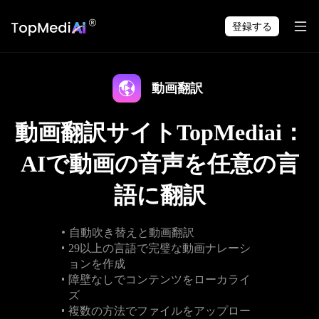
TopMediai アプリで
ダウンロード
いつでも・どこでも制作できます。
登録する
動画翻訳
動画翻訳サイトTopMediai：
AIで動画の音声を任意の言
語に翻訳
自動吹き替えと動画翻訳
29以上の言語で完璧な動画ナレーシ
ョンを作成
障壁なしでコンテンツをローカライ
ズ
複数の方法でファイルをアップロー