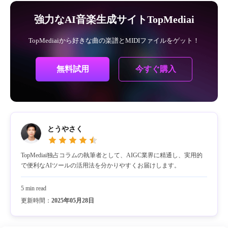
強力なAI音楽生成サイトTopMediai
TopMediaiから好きな曲の楽譜とMIDIファイルをゲット！
今すぐ購入
無料試用
とうやさく
TopMediai独占コラムの執筆者として、AIGC業界に精通し、実用的
で便利なAIツールの活用法を分かりやすくお届けします。
5 min read
更新時間：
2025年05月28日