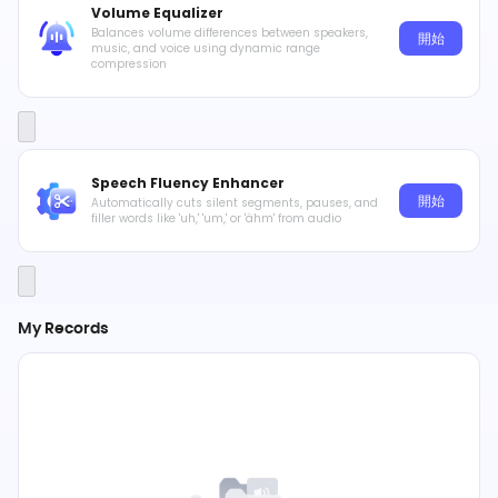
Volume Equalizer
Balances volume differences between speakers,
開始
music, and voice using dynamic range
compression
Speech Fluency Enhancer
開始
Automatically cuts silent segments, pauses, and
filler words like 'uh,' 'um,' or 'ähm' from audio
My Records