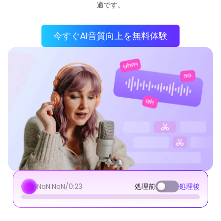
適です。
今すぐAI音質向上を無料体験
NaN:NaN/
0:23
処理前
処理後