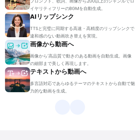
プロンプト、歌詞、画像から200以上のジャンルでロ
イヤリティフリーのBGMを自動生成。
AIリップシンク
TTSと完璧に同期する高速・高精度のリップシンクで
違和感のない動画吹き替えを実現。
画像から動画へ
画像から’高品質で動きのある動画を自動生成。画像
の細部まで美しく再現します。
テキストから動画へ
多言語対応であらゆるテーマのテキストから自動で魅
力的な動画を生成。