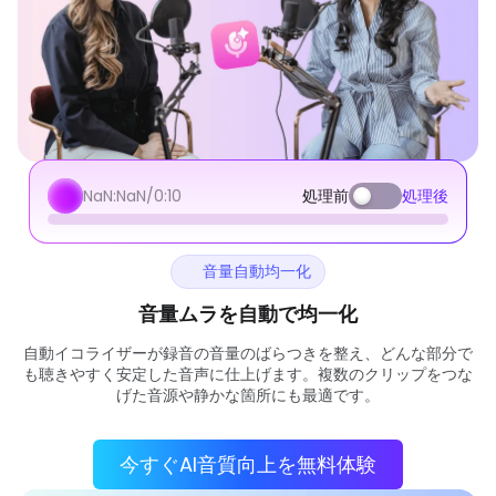
NaN:NaN/
0:10
処理前
処理後
音量自動均一化
音量ムラを自動で均一化
自動イコライザーが録音の音量のばらつきを整え、どんな部分で
も聴きやすく安定した音声に仕上げます。複数のクリップをつな
げた音源や静かな箇所にも最適です。
今すぐAI音質向上を無料体験