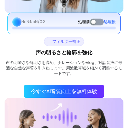
NaN:NaN/
0:31
処理前
処理後
フィルター補正
声の明るさと輪郭を強化
声の明瞭さや鮮明さを高め、ナレーションやVlog、対話音声に最
適な自然な声質を引き出します。周波数帯域を細かく調整するモ
ードです。
今すぐAI音質向上を無料体験