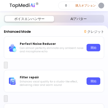
0
購入オプション
ボイスエンハンサー
AIアバター
Enhanced Mode
0
クレジット
Perfect Noise Reducer
開始
Can almost perfectly eliminate any ambient noise
and microphone echo
Filter repair
開始
Enhances vocal quality for a studio-like effect,
delivering clear and warm sound