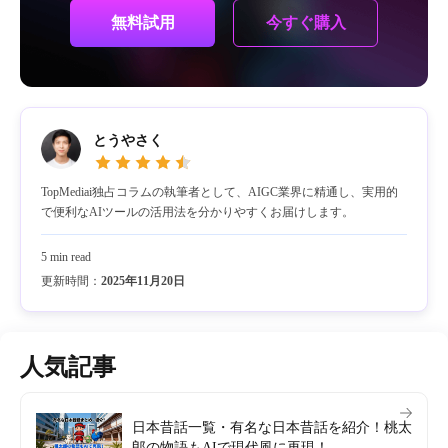
今すぐ購入
無料試用
とうやさく
TopMediai独占コラムの執筆者として、AIGC業界に精通し、実用的
で便利なAIツールの活用法を分かりやすくお届けします。
5 min read
更新時間：
2025年11月20日
人気記事
日本昔話一覧・有名な日本昔話を紹介！桃太
郎の物語もAIで現代風に再現！