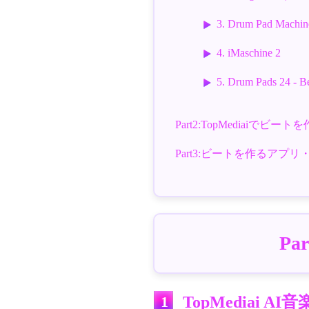
3. Drum Pad Ma
4. iMaschine 2
5. Drum Pads 24 - B
Part2:TopMediaiでビー
Part3:ビートを作るア
P
1
TopMediai AI