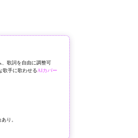
ム、歌詞を自由に調整可
な歌手に歌わせる
AIカバー
合あり。