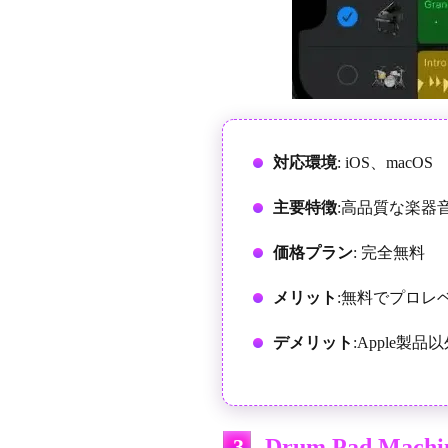
対応環境
: iOS、macOS
主要特徴
:高品質な楽器
価格プラン
: 完全無料
メリット
:無料でプロレ
デメリット
:Apple
3
Drum Pad Mac