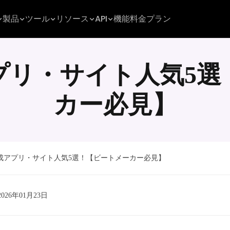
製品
ツール
リソース
API
機能
料金プラン
プリ・サイト人気5選
カー必見】
成アプリ・サイト人気5選！【ビートメーカー必見】
: 2026年01月23日