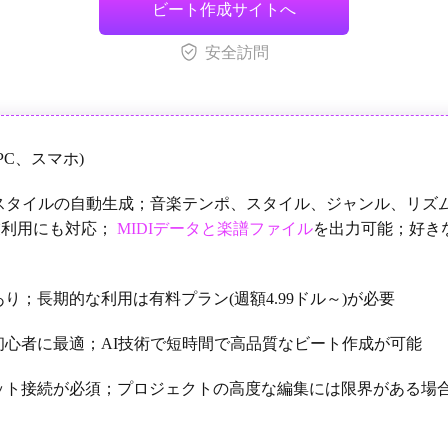
ビート作成サイトへ
安全訪問
(PC、スマホ)
楽スタイルの自動生成；音楽テンポ、スタイル、ジャンル、リズ
業利用にも対応；
MIDIデータと楽譜ファイル
を出力可能；好き
あり；長期的な利用は有料プラン(週額4.99ドル～)が必要
初心者に最適；AI技術で短時間で高品質なビート作成が可能
ット接続が必須；プロジェクトの高度な編集には限界がある場