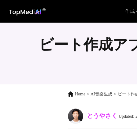
作成
ビート作成ア
Home
>
AI音楽生成
>
ビート作
とうやさく
Updated