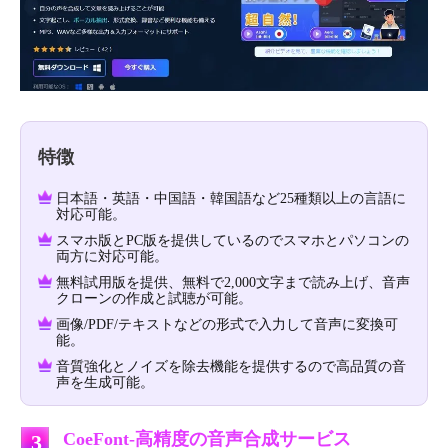
特徴
日本語・英語・中国語・韓国語など25種類以上の言語に
対応可能。
スマホ版とPC版を提供しているのでスマホとパソコンの
両方に対応可能。
無料試用版を提供、無料で2,000文字まで読み上げ、音声
クローンの作成と試聴が可能。
画像/PDF/テキストなどの形式で入力して音声に変換可
能。
音質強化とノイズを除去機能を提供するので高品質の音
声を生成可能。
CoeFont-高精度の音声合成サービス
3