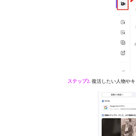
ステップ2.
復活したい人物やキ