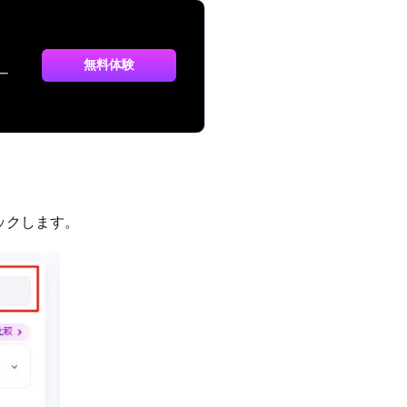
無料体験
ー
ックします。