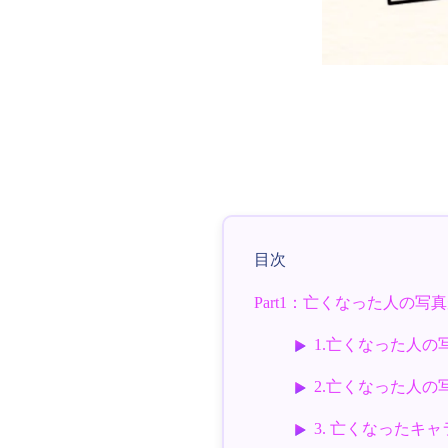
目次
Part1：亡くなった人の
1.亡くなった人の写
2.亡くなった人の写
3. 亡くなったキャ