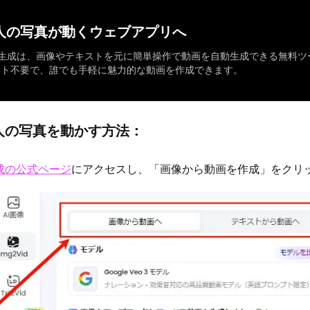
人の写真が動くウェブアプリへ
 AI動画生成は、画像やテキストを元に簡単操作で動画を自動生成できる無料ツ
フト不要で、誰でも手軽に魅力的な動画を作成できます。
った人の写真を動かす方法：
動画生成の公式ページ
にアクセスし、「画像から動画を作成」をクリ