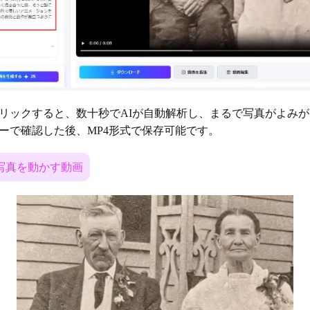
リックすると、数十秒でAIが自動解析し、まるで写真がよみ
ーで確認した後、MP4形式で保存可能です。
写真を動かす動画