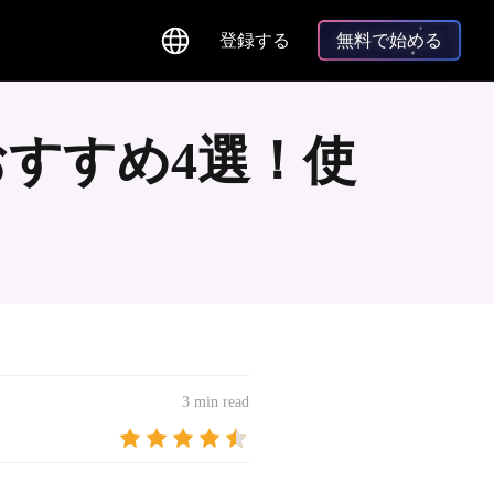
登録する
無料で始める
すすめ4選！使
3 min read