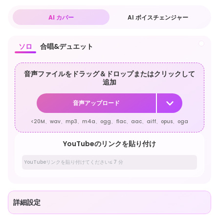
AI カバー
AI ボイスチェンジャー
ソロ
合唱&デュエット
音声ファイルをドラッグ＆ドロップまたはクリックして
追加
音声アップロード
<20M、wav、mp3、m4a、ogg、flac、aac、aiff、opus、oga
YouTubeのリンクを貼り付け
詳細設定