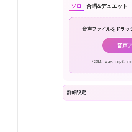
ソロ
合唱&デュエット
音声ファイルをドラッ
音声
<20M、wav、mp3、m4
詳細設定