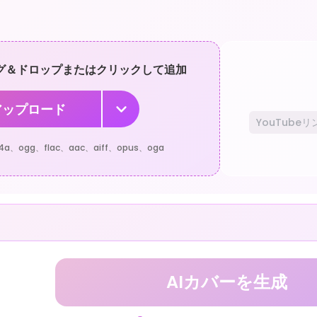
グ＆ドロップまたはクリックして追加
アップロード
a、ogg、flac、aac、aiff、opus、oga
AIカバーを生成