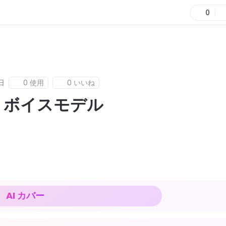
0
日
0 使用
0 いいね
I ボイスモデル
AI カバー