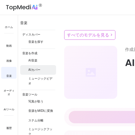
音楽
ホーム
すべてのモデルを見る
>
ディスカバー
音楽を探す
動画
作成
音楽を作成
A
AI音楽
画像
AIカバー
音楽
ミュージックビデ
オ
オーディ
音楽ツール
オ
写真が歌う
AIツール
音源をMIDIに変換
ステム分離
履歴
ミュージックフッ
ク