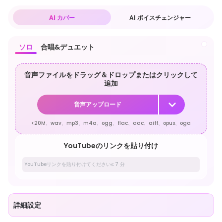
AI カバー
AI ボイスチェンジャー
ソロ
合唱&デュエット
音声ファイルをドラッグ＆ドロップまたはクリックして
追加
音声アップロード
<20M、wav、mp3、m4a、ogg、flac、aac、aiff、opus、oga
YouTubeのリンクを貼り付け
詳細設定